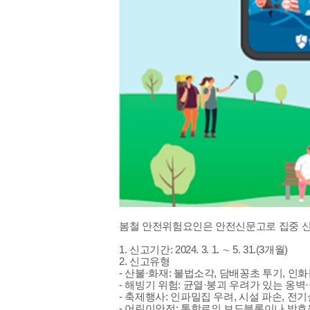
봄철 안전위험요인은 안전신문고로 집중 
1. 신고기간: 2024. 3. 1. ∼ 5. 31.(3개월)
2. 신고유형
- 산불·화재: 불법소각, 담배꽁초 투기, 인
- 해빙기 위험: 균열·붕괴 우려가 있는 옹벽·
- 축제행사: 인파밀집 우려, 시설 파손, 전
- 어린이안전: 통학로의 보도블록이나 방호