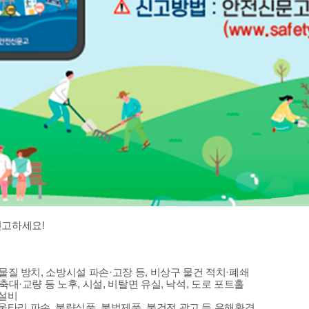
신고하세요!
화물질 방치, 소방시설 파손·고장 등, 비상구 물건 적치·폐쇄
축대·교량 등 노후, 시설, 비탈면 유실, 낙석, 도로 포트홀
기설비
울타리 파손, 불량식품, 불법제품, 불건전 광고 등 유해환경