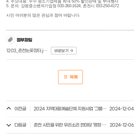
4. 주요내용: 우수 중소기업제품 최대 50% 할인판매 및 부대행사
5. 문의: 강원중소벤처기업청 033-260-1624, 춘천시 033-250-4172
시민 여러분의 많은 관심과 참여 바랍니다.
첨부파일
1203_춘천눈꽃장터.jpg
바로보기
목록
이전글
2024 지역대표예술단체 지원사업 '그룹 난장' 공연 안내
2024-12-04
다음글
춘천 시민을 위한 우리소리 한마당 '명창 이소영 콘서트'
2024-12-06