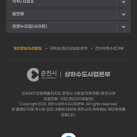
직속/사업소
읍면동
관련누리집(사이트)
개인정보처리방침
저작권/접근성보호정책
전자우편수집거부
상하수도사업본부
(24347) 강원특별자치도 춘천시 시청길11(옥천동) 춘천시청
대표전화 : 033.250.3114(일반)
Copyright 2022. 춘천시상하수도사업본부. All rights reserved.
본 홈페이지에 게시된 모든 내용에 대하여 춘천시의 허락없는 무단복제를
금합니다.