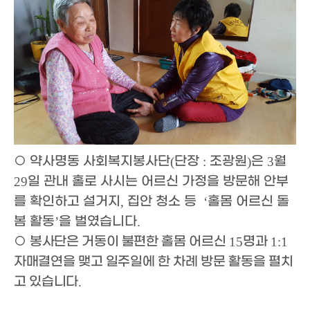
○
약사명동 사회복지봉사단
단장
조광원
은
월
(
:
)
3
일 관내 홀로 사시는 어르신 가정을 방문해 안부
29
를 확인하고 설거지
집안 청소 등
홀몸 어르신 돌
,
‘
봄 활동
을 벌였습니다
’
.
○
봉사단은 거동이 불편한 홀몸 어르신
명과
15
1:1
자매결연을 맺고 일주일에 한 차례 방문 활동을 펼치
고 있습니다
.