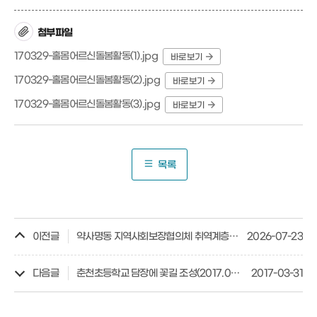
첨부파일
170329-홀몸어르신돌봄활동(1).jpg
바로보기
170329-홀몸어르신돌봄활동(2).jpg
바로보기
170329-홀몸어르신돌봄활동(3).jpg
바로보기
목록
이전글
약사명동 지역사회보장협의체 취역계층에 따뜻한 나눔 전달(26.7.22.)
2026-07-23
다음글
춘천초등학교 담장에 꽃길 조성(2017.03.31.)
2017-03-31