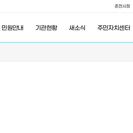
춘천시청
·레저
교통
관광
춘천시청
민원안내
기관현황
새소식
주민자치센터
새소식
주민자치센터
우리마을소식
주민자치센터안내
고시/공고
프로그램안내
포토갤러리
이전 우리마을소식