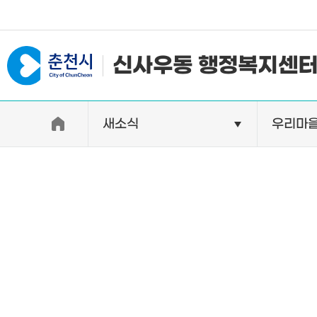
#일자리지원센터 #물가정보
신사우동 행정복지센
새소식
우리마
우리동소개
자랑거리
인사말
명소
행정구역
특산품
인구 및 세대수
축제
직원별 업무안내
비전 및 깃발
연혁 및 유래
오시는길