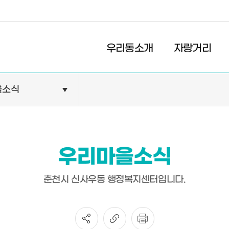
경제
복지
문화
터
우리동소개
자랑거리
을소식
민원안내
기관현황
민원정보
공공기관
민원상담
교육기관
우리마을소식
민원발급
의료기관
장애인 편의시설 설치 현황
약국
춘천시 신사우동 행정복지센터입니다.
전동보장구 급속충전기 현
황