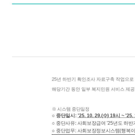
25년 하반기 확인조사 자료구축 작업으
해당기간 동안 일부 복지민원 서비스 제
※ 시스템 중단일정
○
중단일시
:
'25. 10. 29.(
수
) 19
시
~ '25. 
○
중단사유
:
사회보장급여
'25
년도 하반
○
중단업무
:
사회보장정보시스템
(
행복