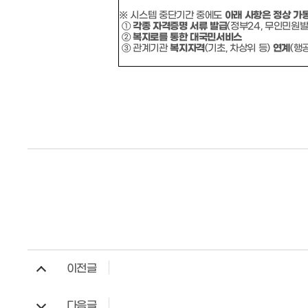
※
시스템 중단기간 중에도
아래 사항은 정상 가
①
각종 자격증명 서류 발급
(
정부
24,
무인민원
②
복지로를 통한 대국민서비스
③
관계기관
복지자격
(
기초
,
차상위 등
)
연계
(
행
이전글
다음글