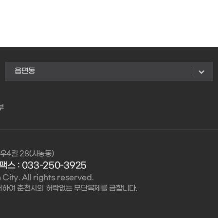
읍면동
부
우4길 28(사농동)
팩스 : 033-250-3925
ity. All rights reserved.
대하여 춘천시의 허락없는 무단복제를 금합니다.