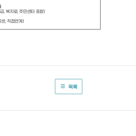
동
발급
,
복지로
,
주민센터 포함
)
공센
,
직접연계
)
목록