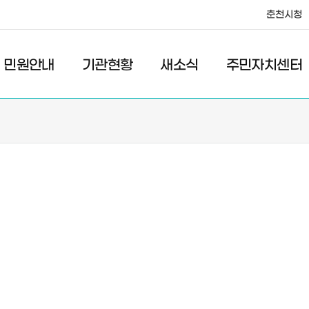
춘천시청
·레저
교통
관광
춘천시청
민원안내
기관현황
새소식
주민자치센터
새소식
주민자치센터
우리마을소식
주민자치센터안내
고시/공고
프로그램안내
포토갤러리
이전 우리마을소식