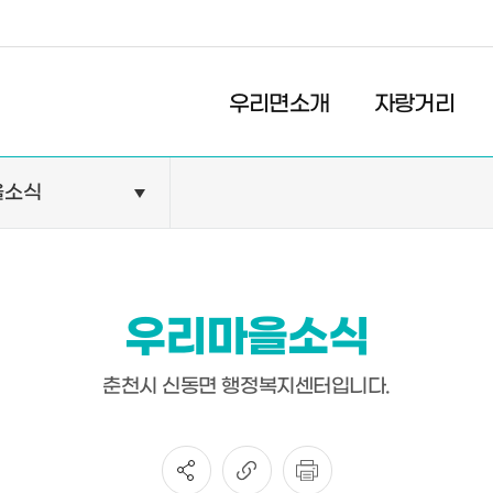
경제
복지
문화
우리면소개
자랑거리
을소식
민원안내
기관현황
민원정보
공공기관
민원상담
교육기관
우리마을소식
민원발급
의료기관
장애인 편의시설 설치 현황
약국
춘천시 신동면 행정복지센터입니다.
전동보장구 급속충전기 현
황