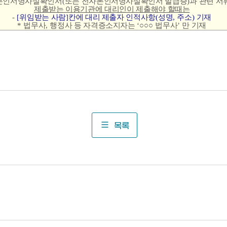
본인서명사실확인서
(
또는 전자본인서명사실확인서 발급증
)
과 관련 서
제출받는 이용기관에 대리인이 제출해야 할때는
-
[
위임받는 사람
]
칸에 대리 제출자 인적사항
(
성명
,
주소
)
기재
*
법무사
,
행정사 등 자격증소지자는
‘
○○○
법무사
’
만 기재
목록