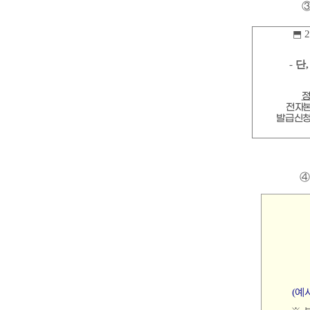
2
⬒
-
단
전자
발급신
(
예