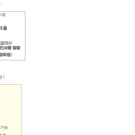
다
.
통해
제출
포털
에서
확인서를
열람
 공무원
)
게
!
 가능