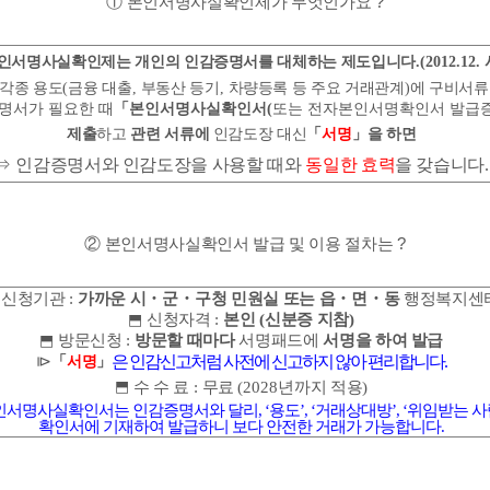
①
본인서명사실확인제가 무엇인가요
?
인서명사실확인제는 개인의 인감증명서를 대체하는 제도입니다
.(2012.12.
각종 용도
(
금융 대출
,
부동산 등기
,
차량등록 등 주요 거래관계
)
에 구비서류
명서가 필요한 때
「
본인서명사실확인서
(
또는 전자본인서명확인서 발급
제출
하고
관련 서류에
인감도장 대신
「
서명
」
을 하면
⇒
인감증명서와 인감도장을 사용할 때와
동일한 효력
을 갖습니다
.
②
본인서명사실확인서 발급 및 이용 절차는
?
신청기관
:
가까운 시
・
군
・
구청 민원실 또는 읍
・
면
・
동
행정복지센
신청자격
:
본인
(
신분증 지참
)
⬒
방문신청
:
방문할 때마다
서명패드에
서명을 하여 발급
⬒
은 인감신고처럼 사전에 신고하지 않아 편리합니다
.
⧐
「
서명
」
⬒
수 수 료
:
무료
(2028
년까지 적용
)
인서명사실확인서는 인감증명서와 달리
, ‘
용도
’, ‘
거래상대방
’, ‘
위임받는 사
확인서에 기재하여 발급하니 보다 안전한 거래가 가능합니다
.