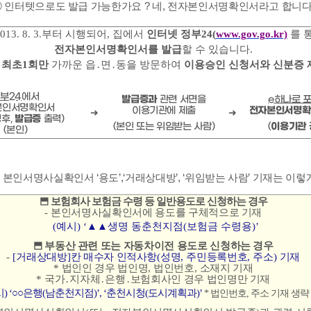
③
인터텟으로도 발급 가능한가요
?
네
,
전자본인서명확인서라고 합니
013. 8. 3.
부터 시행되어
,
집에서
인터넷 정부
24(
www.gov.go.kr)
를 
전자본인서명확인서를 발급
할 수 있습니다
.
,
최초
1
회만
가까운 읍
․
면
․
동을 방문하여
이용승인 신청서와 신분증 
정부
24
에서
발급증과
관련 서면을
e
하나로 
본인서명확인서
이용기관에 제출
전자본인서명
➜
➜
청후
,
발급증
출력
)
(
본인 또는 위임받는 사람
)
(
이용기관
(
본인
)
④
본인서명사실확인서
‘
용도
’,‘
거래상대방
’, ‘
위임받는 사람
’
기재는 이렇
⬒
보험회사 보험금 수령 등
일반용도
로 신청하는 경우
-
본인서명사실확인서에 용도를 구체적으로 기재
(
예시
) ‘
▲▲
생명 동춘천지점
(
보험금 수령용
)’
⬒
부동산 관련 또는 자동차이전 용도
로 신청하는 경우
-
[
거래상대방
]
칸 매수자 인적사항
(
성명
,
주민등록번호
,
주소
)
기재
*
법인인 경우 법인명
,
법인번호
,
소재지 기재
*
국가
․
지자체
․
은행
․
보험회사인 경우 법인명만 기재
시
) ‘
○○
은행
(
남춘천지점
)’, ‘
춘천시청
(
도시계획과
)’
*
법인번호
,
주소 기재 생략