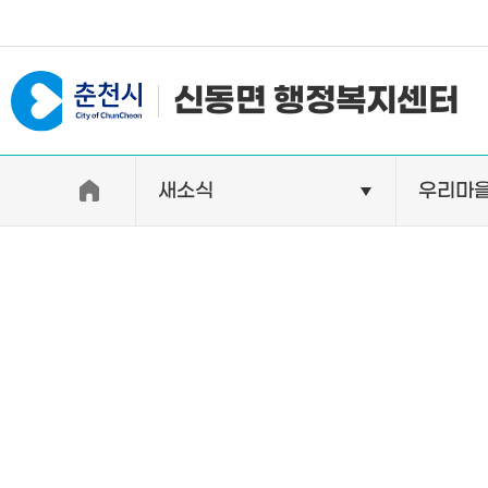
#일자리지원센터 #물가정보
신동면 행정복지센터
새소식
우리마
우리면소개
자랑거리
인사말
명소
행정구역
특산품
인구 및 세대수
축제
직원별 업무안내
연혁 및 유래
오시는길