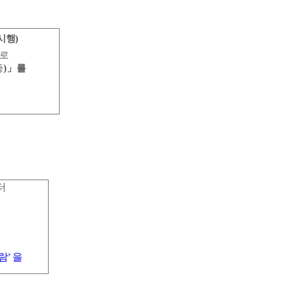
시행
)
로
증
)
」
를
터
람
’
을