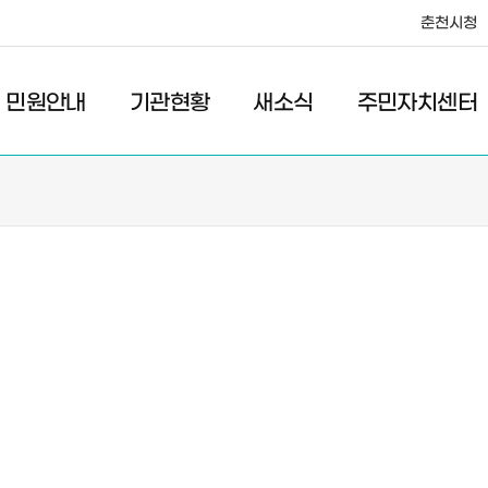
춘천시청
·레저
교통
관광
춘천시청
민원안내
기관현황
새소식
주민자치센터
새소식
주민자치센터
우리마을소식
주민자치센터안내
고시/공고
프로그램안내
포토갤러리
이전 우리마을소식