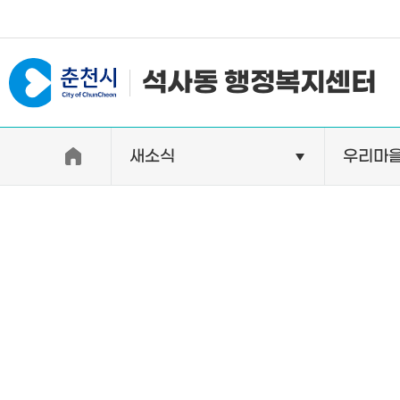
#일자리지원센터 #물가정보
석사동 행정복지센터
새소식
우리마
우리동소개
자랑거리
인사말
명소
행정구역
특산품
인구 및 세대수
축제
직원별 업무안내
연혁 및 유래
오시는길