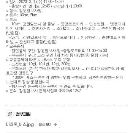
○ 일시: 2023. 3. 1.(수) 11:00~15:30
- 출발시간: 엘리트 12:45 / 건강달리기 13:00
○ 장소: 강원일보사앞
○ 종목: 10km, 5km
○ 코스
- 10km: 강원일보사 앞 출발 → 중앙로로터리
→ 인성병원
→ 옛캠프페
이지 사거리
→ 호반사거리
→ 소양2교
→ 소양중·고교
→ 춘천인형극장
(반환점)
- 5km: 강원일보사 앞
→ 중앙로로터리
→ 인성병원
→
춘천대교 지하
터널
→ 춘천대교 종점(반환점)
○ 교통통제
- 전면통제 구간: 강원일보사 앞~중앙로로터리 11:00~15:30
- 부분통제 구간: 코스 구간 1개 차선 통제(양방향 운행 가능)
○ 교통통제에 따른 시내버스 우회 운행
- 노선번호: 10번, 10-1번, 12번, 300번
- 우회노선: (기존) 한림대-향교-강원일보사 → (우회) 대광당한의원-팔
호광장-명동입구
* 300번 버스는 춘천역 방향만 우회 운행하고, 남춘천역방향은 원래
노선대로 정상 운행합니다.
- 행사구간 인근에서는 운행이 지연될 수 있습니다.
○ 문의: 강원일보사 문화사업국 033-258-1252
첨부파일
마라톤_버스.jpg
바로보기