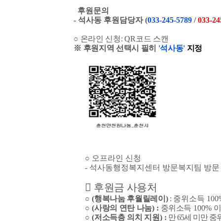
후원문의
- 석사동 후원담당자 (
033-245-5789
/
033-24
○
온라인 신청:
QR
코드 스캔
※
후원지역 선택시 필히
'석사동'
지정
○ 오프라인 신청
- 석사동행정복지센터 방문복지팀 방문 
󰏅
후원금 사용처
○
(
행복나눔 후월릴레이
)
:
중위소득
10
○
(
사랑의 연탄 나눔
) :
중위소득
100%
이
○
(
저소득층 의치 지원
) :
만
65
세 미만 