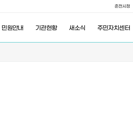
춘천시청
·레저
교통
관광
춘천시청
민원안내
기관현황
새소식
주민자치센터
새소식
주민자치센터
우리마을소식
주민자치센터안내
고시/공고
프로그램안내
포토갤러리
이전 우리마을소식