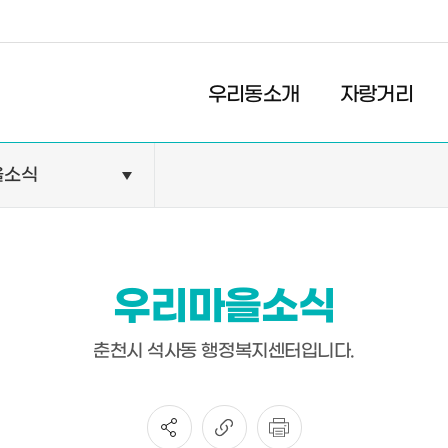
경제
복지
문화
우리동소개
자랑거리
을소식
민원안내
기관현황
민원정보
공공기관
민원상담
교육기관
우리마을소식
민원발급
의료기관
장애인 편의시설 설치 현황
약국
춘천시 석사동 행정복지센터입니다.
전동보장구 급속충전기 현
황