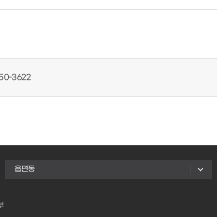
50-3622
읍면동
부