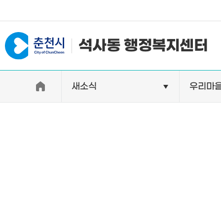
#일자리지원센터 #물가정보
석사동 행정복지센터
새소식
우리마
우리동소개
자랑거리
인사말
명소
행정구역
특산품
인구 및 세대수
축제
직원별 업무안내
연혁 및 유래
오시는길