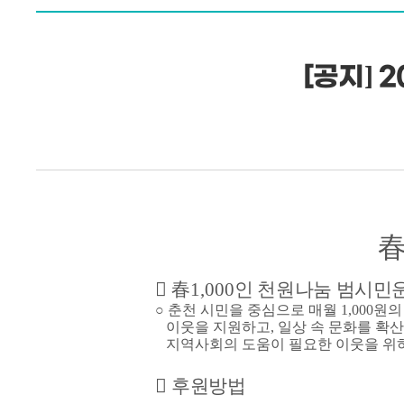
[공지] 
󰏅
春
1,000
인 천원나눔 범시민
○
춘천 시민을 중심으로 매월
1,000
원의
이웃을
지원하고
,
일상 속
문화
를 확
지역사회의 도움이 필요한 이웃을 위
󰏅
후원방법