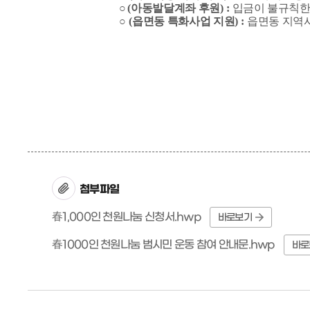
○
(
아동발달계좌 후원
) :
입금이 불규칙한
○
(
읍면동 특화사업 지원
) :
읍면동 지역
첨부파일
春1,000인 천원나눔 신청서.hwp
바로보기
春1000인 천원나눔 범시민 운동 참여 안내문.hwp
바로