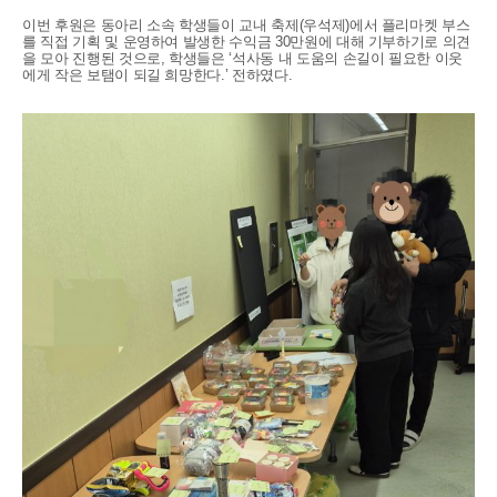
이번 후원은 동아리 소속 학생들이 교내 축제
(
우석제
)
에서 플리마켓 부스
를 직접 기획 및 운영하여 발생한 수익금
30
만원에 대해 기부하기로 의견
을 모아 진행된 것으로
,
학생들은
‘
석사동 내 도움의 손길이 필요한 이웃
에게 작은 보탬이 되길 희망한다
.’
전하였다
.