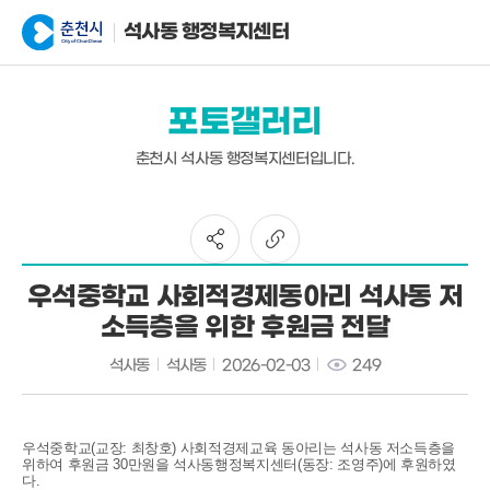
석사동 행정복지센터
포토갤러리
춘천시 석사동 행정복지센터입니다.
우석중학교 사회적경제동아리 석사동 저
소득층을 위한 후원금 전달
석사동
석사동
2026-02-03
249
우석중학교
(
교장
:
최창호
)
사회적경제교육 동아리는 석사동 저소득층을
위하여 후원금
30
만원을 석사동행정복지센터
(
동장
:
조영주
)
에 후원하였
다
.