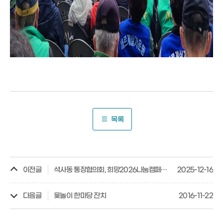
목록
이전글
석사동 통장협의회, 희망2026나눔캠페인 성금
2025-12-16
다음글
윷놀이 한마당 잔치
2016-11-22