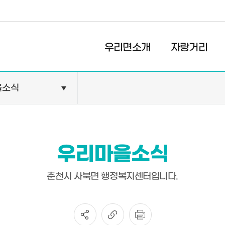
경제
복지
문화
우리면소개
자랑거리
을소식
민원안내
기관현황
민원정보
공공기관
민원상담
교육기관
우리마을소식
민원발급
의료기관
장애인 편의시설 설치 현황
약국
춘천시 사북면 행정복지센터입니다.
전동보장구 급속충전기 현
황