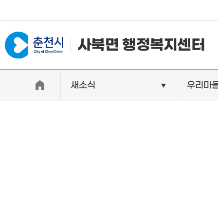
#일자리지원센터 #물가정보
사북면 행정복지센터
새소식
우리마
우리면소개
자랑거리
인사말
명소
행정구역
특산품
인구 및 세대수
축제
직원별 업무안내
연혁 및 유래
오시는길