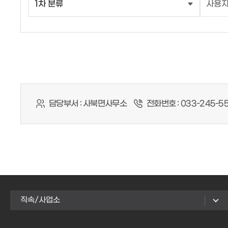
담당부서 :
사북면사무소
전화번호 :
033-245-5
직속/사업소