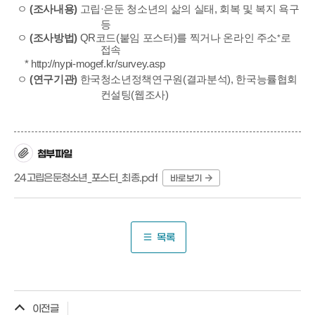
ㅇ
(조사내용)
고립·은둔 청소년의 삶의 실태, 회복 및 복지 욕구
등
ㅇ
(조사방법)
QR코드(붙임 포스터)를 찍거나 온라인 주소
로
*
접속
* http://nypi-mogef.kr/survey.asp
ㅇ
(연구기관)
한국청소년정책연구원(결과분석), 한국능률협회
컨설팅(웹조사)
첨부파일
24고립은둔청소년_포스터_최종.pdf
바로보기
목록
이전글