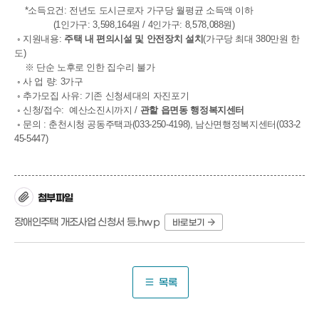
*소득요건: 전년도 도시근로자 가구당 월평균 소득액 이하
(1인가구: 3,598,164원 / 4인가구: 8,578,088원)
◦ 지원내용:
주택 내 편의시설 및 안전장치 설치
(가구당 최대 380만원 한
도)
※ 단순 노후로 인한 집수리 불가
◦ 사 업 량: 3가구
◦ 추가모집 사유: 기존 신청세대의 자진포기
◦ 신청/접수: 예산소진시까지 /
관할 읍면동 행정복지센터
◦ 문의 : 춘천시청 공동주택과(033-250-4198), 남산면행정복지센터(033-2
45-5447)
첨부파일
장애인주택 개조사업 신청서 등.hwp
바로보기
목록