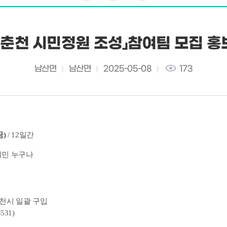
년 춘천 시민정원 조성」참여팀 모집 홍
남산면
남산면
2025-05-08
173
금)
/ 12일간
시민 누구나
료 춘천시 일괄 구입
531)