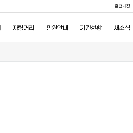
춘천시청
·레저
교통
관광
춘천시청
개
자랑거리
민원안내
기관현황
새소식
황
새소식
관
우리마을소식
관
고시/공고
관
포토갤러리
이전 우리마을소식