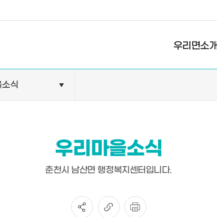
경제
복지
문화
우리면소
을소식
민원안내
기관현
민원정보
공공기
민원상담
교육기
우리마을소식
민원발급
의료기
장애인 편의시설 설치 현황
약국
춘천시 남산면 행정복지센터입니다.
전동보장구 급속충전기 현황