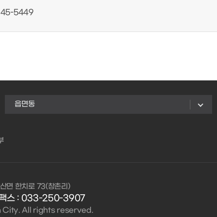
45-5449
읍면동
부
산면 한치로 73(창촌리)
팩스 : 033-250-3907
ity. All rights reserved.