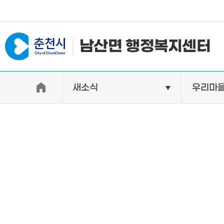
#일자리지원센터 #물가정보
남산면 행정복지센터
새소식
우리마
우리면소개
자랑거리
인사말
명소
행정구역
특산품
인구 및 세대수
축제
직원별 업무안내
연혁 및 유래
오시는길