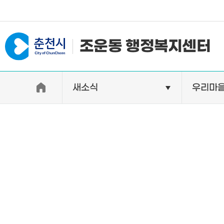
#일자리지원센터 #물가정보
조운동 행정복지센터
새소식
우리마
우리동소개
자랑거리
인사말
명소
행정구역
특산품
인구 및 세대수
축제
직원별 업무안내
연혁 및 유래
오시는길