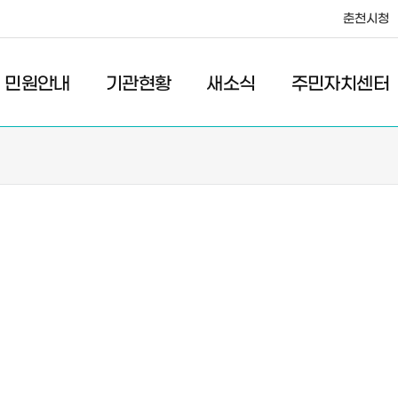
춘천시청
·레저
교통
관광
춘천시청
민원안내
기관현황
새소식
주민자치센터
새소식
주민자치센터
우리마을소식
주민자치센터안내
고시/공고
프로그램안내
포토갤러리
이전 우리마을소식