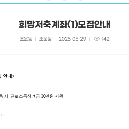
희망저축계좌(1)모집안내
조운동
조운동
2025-05-29
142
집 안내>
축 시, 근로소득장려금 30만원 지원
센터