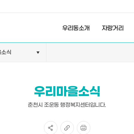
경제
복지
문화
우리동소개
자랑거리
을소식
민원안내
기관현황
민원정보
공공기관
민원상담
교육기관
우리마을소식
민원발급
의료기관
장애인 편의시설 설치 현황
약국
춘천시 조운동 행정복지센터입니다.
전동보장구 급속충전기 현
황