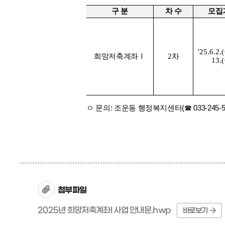
구 분
차 수
모집
'25.6.2.(
희망저축
계좌
Ⅰ
2
차
13.(
ㅇ 문의: 조운동 행정복지센터(☎ 033-245-5
첨부파일
2025년 희망저축계좌I 사업 안내문.hwp
바로보기