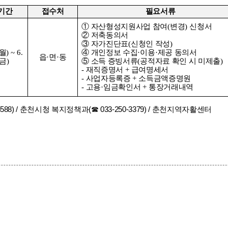
기간
접수처
필요서류
①
자산형성지원사업 참여
(
변경
)
신청서
②
저축동의서
③
자가진단표
(
신청인 작성
)
월
) ~ 6.
④
개인정보 수집
·
이용
·
제공 동의서
읍
·
면
·
동
금
)
⑤
소득 증빙서류
(
공적자료 확인 시 미제출
)
-
재직증명서
+
급여명세서
-
사업자등록증
+
소득금액증명원
-
고용
·
임금확인서
+
통장거래내역
588) / 춘천시청 복지정책과(☎ 033-250-3379) / 춘천지역자활센터