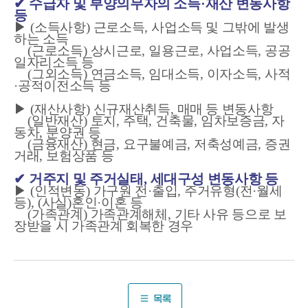
✔
수급자 및 부양의무자의 소득
·
재산 변동사항
등
▶
(
소득사항
)
근로소득
,
사업소득 및 그밖에 발생
하는 소득
(
근로소득
)
상시근로
,
일용근로
,
사업소득
,
공공
일자리소득 등
(
그외소득
)
연금소득
,
임대소득
,
이자소득
,
사적
·
공적이전소득 등
▶
(
재산사항
)
신규재산취득
,
매매 등 변동사항
(
일반재산
)
토지
,
주택
,
건축물
,
임차보증금
,
자
동차
,
분양권 등
(
금융재산
)
현금
,
요구불예금
,
저축성예금
,
증권
거래
,
보험상품 등
✔
거주지 및 주거실태
,
세대구성 변동사항 등
▶
(
인적변동
)
가구원 전
·
출입
,
주거유형
(
전
·
월세
등
), (
사실
)
혼인
·
이혼 등
(
가족관계
)
가족관계해체
,
기타 사유 등으로 보
장받을 시 가족관계 회
복한 경우
목록