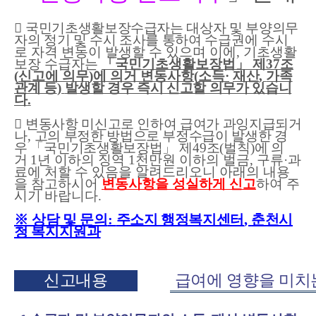

국민기초생활보장수급자는 대상자 및 부양의무
자의 정기 및 수시 조사를 통하여
수급권에 수시
로 자격 변동이 발생할 수 있으며 이에
,
기초생활
보장 수급자는
「
국민기초생활보장법
」
제
37
조
(
신고에 의무
)
에 의거 변동사항
(
소득
·
재산
,
가족
관계 등
)
발생할 경우 즉시 신고할 의무가 있습니
다
.

변동사항 미신고로 인하여 급여가 과잉지급되거
나
,
고의 부정한 방법으로 부정수급이 발생한 경
우
「
국민기초생활보장법
」
제
49
조
(
벌칙
)
에 의
거
1
년
이하의 징역
1
천만원 이하의 벌금
,
구류
·
과
료에 처할 수 있음을 알려드리오니
아래의 내용
을 참고하시어
변동사항을 성실하게 신고
하여 주
시기 바랍니다
.
※
상담 및 문의
:
주소지 행정복지센터
,
춘천시
청 복지지원과
신고내용
급여에 영향을 미치