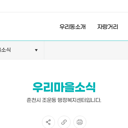
경제
복지
문화
우리동소개
자랑거리
을소식
민원안내
기관현황
민원정보
공공기관
민원상담
교육기관
우리마을소식
민원발급
의료기관
장애인 편의시설 설치 현황
약국
춘천시 조운동 행정복지센터입니다.
전동보장구 급속충전기 현
황