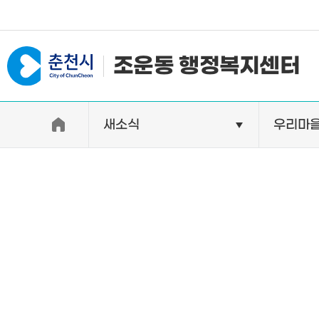
#일자리지원센터 #물가정보
조운동 행정복지센터
새소식
우리마
우리동소개
자랑거리
인사말
명소
행정구역
특산품
인구 및 세대수
축제
직원별 업무안내
연혁 및 유래
오시는길