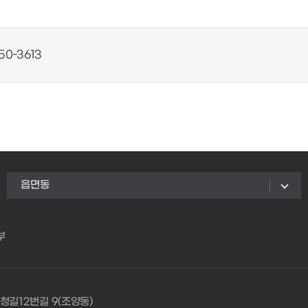
50-3613
읍면동
부
청길12번길 9(조양동)