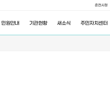
춘천시청
·레저
교통
관광
춘천시청
민원안내
기관현황
새소식
주민자치센터
새소식
주민자치센터
우리마을소식
주민자치센터안내
고시/공고
프로그램안내
포토갤러리
이전 우리마을소식