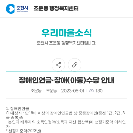
조운동 행정복지센터
우리마을소식
춘천시 조운동 행정복지센터입니다.
장애인연금·장애(아동)수당 안내
조운동
조운동
2023-05-01
130
1.
장애인연금
❍
대상자
:
만
18
세 이상의 장애인연금법 상 중증장애인
(
종전
1
급
, 2
급
,
3
급
중복
)
중
본인과 배우자의 소득인정액
(
소득과 재산 합산액
)
이 선정기준액 이하인
자
*
선정기준액
(2023
년
)