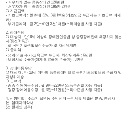
-
배우자가 없는 중증장애인
120
만원
-
배우자가 있는 중증장애인
195
만
2
천원
❍
지급급액
-
기초급여액
:
월 최대
32
만
3
천1
백원
(
기초연금 수급자는 기초급여 미제
공
)
-
부가급여액
:
월
2
만
~40만 3천1백원
(
소득계층별 차등 지급
)
2.
장애수당
❍
대상자
:
만
18
세 이상의 장애인연금법 상 중증장애인에 해당하지 않는
자
(
종전
3~6
급
)
로 국민기초생활보장수급자 및 차상위계층
❍
급여액
-
생계
·
의료
·
주거
·
교육급여 수급자
,
차상위계층
: 6
만원
-
보장시설 수급자
(
생계
·
의료급여 수급자
) : 3
만원
3.
장애아동수당
❍
대상자
:
만
18
세 미만의 등록장애인으로 국민기초생활보장 수급자 및
차상위계층
❍
급여액
-
중증 장애아동수당
:
월
9
만
~22
만원
(
소득수준별 차등 지급
)
-
경증 장애아동수당
:
월
3
만
~11
만원
(
소득수준별 차등 지급
)
4.
신청방법
:
주소지 읍면동 주민센터 구비서류 제출
(
신분증
,
통장사
본
,
임대차계약서
(
전
·
월세인 경우
)