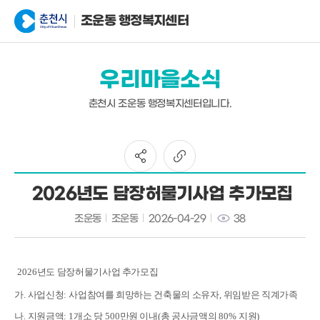
조운동 행정복지센터
우리마을소식
춘천시 조운동 행정복지센터입니다.
2026년도 담장허물기사업 추가모집
조운동
조운동
2026-04-29
38
2026
년도 담장허물기사업 추가모집
가
.
사업신청
:
사업참여를 희망하는 건축물의 소유자
,
위임받은 직계가족
나
.
지원금액
: 1
개소 당
500
만원 이내
(
총 공사금액의
80%
지원
)