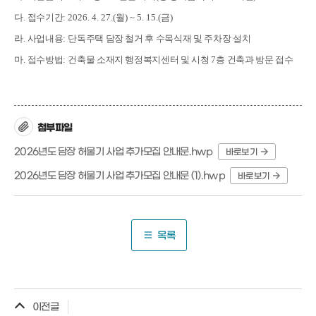
다
.
접수기간
: 2026. 4. 27.(
월
) ~ 5. 15.(
금
)
라
.
사업내용
:
단독주택 담장 철거 후 수목식재 및 주차장 설치
마
.
접수방법
:
건축물 소재지 행정복지센터 및 시청
7
층 건축과 방문 접수
첨부파일
2026년도 담장 허물기 사업 추가모집 안내문.hwp
바로보기
2026년도 담장 허물기 사업 추가모집 안내문 (1).hwp
바로보기
목록
이전글