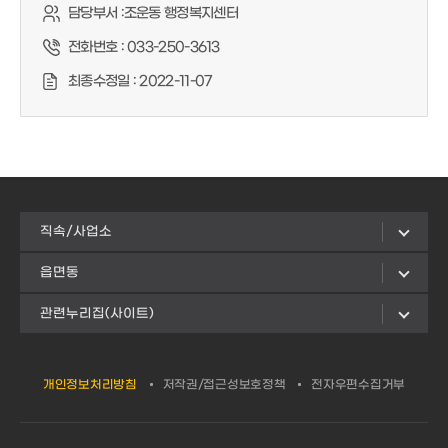
담당부서 :
조운동 행정복지센터
전화번호 :
033-250-3613
최종수정일 :
2022-11-07
직속/사업소
읍면동
관련누리집(사이트)
개인정보처리방침
저작권/접근성보호정책
전자우편수집거부