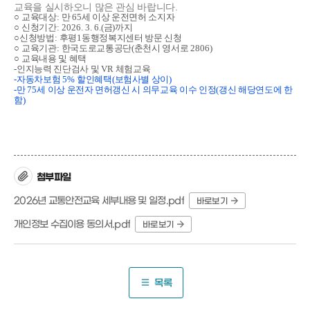
교육을 실시하오니 많은 관심 바랍니다
.
○
교육대상
:
만
65
세 이상 운전면허 소지자
○
신청기간
: 2026. 3. 6.(
금
)
까지
○
신청방법
:
후평
1
동행정복지센터 방문 신청
○
교육기관
:
한국도로교통공단
(
춘천시 영서로
2806)
○
교육내용 및 혜택
-
인지능력 진단검사 및
VR
체험교육
-
자동차보험
5%
할인혜택
(
보험사별 상이
)
-
만
75
세 이상 운전자 면허갱신 시 의무교육 이수 인정
(
갱신 해당연도에 한
함
)
첨부파일
2026년 교통안전교육 세부내용 및 일정.pdf
바로보기
개인정보 수집이용 동의서.pdf
바로보기
목록