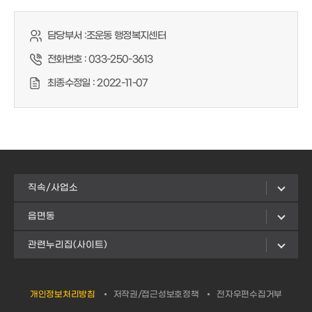
담당부서 :
조운동 행정복지센터
전화번호 :
033-250-3613
최종수정일 :
2022-11-07
직속/사업소
읍면동
관련누리집(사이트)
개인정보처리방침
저작권/접근성보호정책
전자우편수집거부