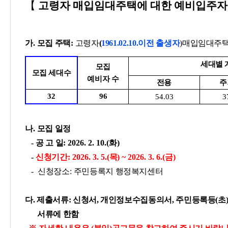
【
고령자 매입임대주택에 대한 예비입주자 
가
.
모집 주택
:
고령자
(
1961.02.10.이전 출생자
)매입임대주
세대별 
모집
모집 세대수
예비자 수
전용
주
32
96
54.03
3
나
.
모집 일정
-
공 고 일
: 2026. 2. 10.(
화
)
-
신청기간
: 2026. 3. 5.(
목
) ~ 2026. 3. 6.(
금
)
-
신청장소
:
주민등록지 행정복지센터
다. 제출서류: 신청서, 개인정보수집동의서, 주민등록등(초)본
서류에 한함