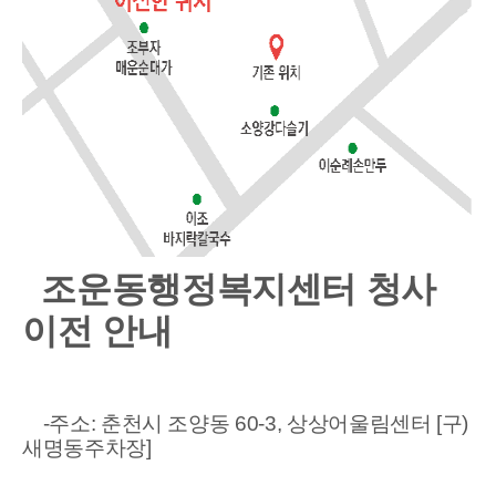
조운동행정복지센터 청사
이전 안
내
-주
소: 춘천시 조양동 60-3, 상상어울림센터 [구)
새명동주차장]