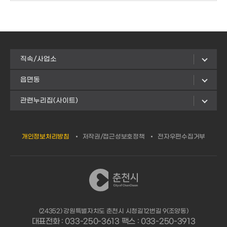
직속/사업소
읍면동
관련누리집(사이트)
개인정보처리방침
저작권/접근성보호정책
전자우편수집거부
(24352) 강원특별자치도 춘천시 시청길12번길 9(조양동)
대표전화 : 033-250-3613 팩스 : 033-250-3913