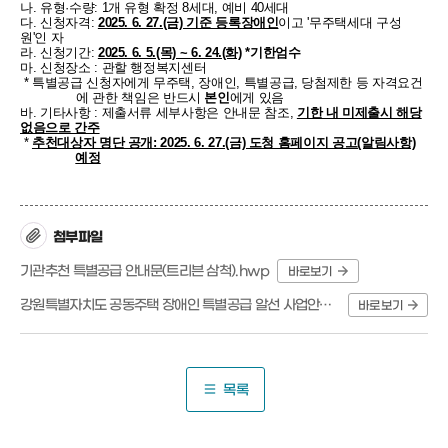
나. 유형·수량: 1개 유형 확정 8세대, 예비 40세대
다. 신청자격:
2025. 6. 27.(금) 기준 등록장애인
이고 '무주택세대 구성
원'인 자
라. 신청기간:
2025. 6. 5.(목) ~
6. 24.(화)
*기한엄수
마. 신청장소 : 관할 행정복지센터
* 특별공급 신청자에게 무주택, 장애인, 특별공급, 당첨제한 등 자격요건
에 관한 책임은 반드시
본인
에게 있음
바. 기타사항 : 제출서류 세부사항은 안내문 참조,
기한 내 미제출시 해당
없음으로 간주
*
추천대상자 명단 공개: 2025. 6. 27.(금) 도청 홈페이지 공고(알림사항)
예정
첨부파일
기관추천 특별공급 안내문(트리븐 삼척).hwp
바로보기
강원특별자치도 공동주택 장애인 특별공급 알선 사업안내 (2).hwp
바로보기
목록