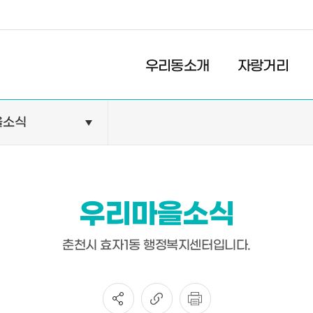
경제
복지
문화
우리동소개
자랑거리
을소식
민원안내
기관현황
민원정보
공공기관
민원상담
교육기관
우리마을소식
민원발급
의료기관
장애인 편의시설 설치 현황
약국
춘천시 효자1동 행정복지센터입니다.
전동보장구 급속충전기 현
황