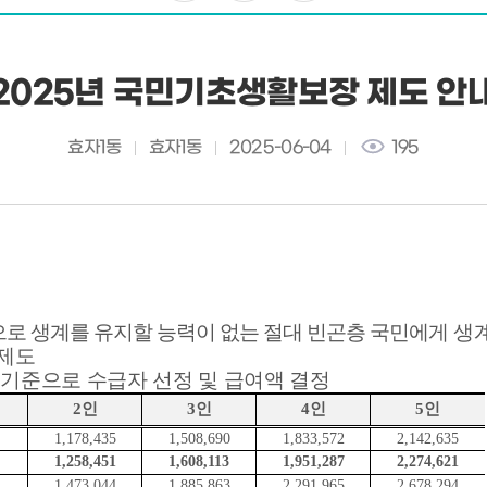
2025년 국민기초생활보장 제도 안
효자1동
효자1동
2025-06-04
195
로 생계를 유지할 능력이 없는 절대 빈곤층 국민에게
생
 제도
 기준으로 수급자 선정 및 급여액 결정
2
인
3
인
4
인
5
인
1,178,435
1,508,690
1,833,572
2,142,635
1,258,451
1,608,113
1,951,287
2,274,621
1,473,044
1,885,863
2,291,965
2,678,294