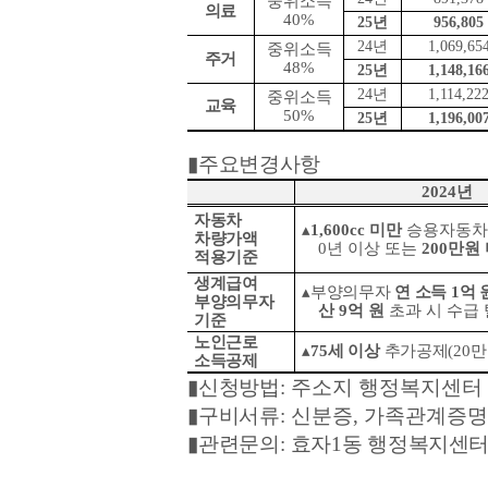
중위소득
의료
40%
25
년
956,805
24
년
1,069,65
중위소득
주거
48%
25
년
1,148,16
24
년
1,114,22
중위소득
교육
50%
25
년
1,196,00
▮
주요변경사항
2024
년
자동차
▴
1,600cc
미만
승용자동차
차량가액
0
년 이상 또는
200
만원
적용기준
생계급여
▴
부양의무자
연 소득
1
억 
부양의무자
산
9
억 원
초과 시 수급
기준
노인근로
▴
75
세 이상
추가공제
(20
만
소득공제
▮
신청방법
:
주소지 행정복지센터
▮
구비서류
:
신분증
,
가족관계증명
▮
관련문의
:
효자
1
동 행정복지센