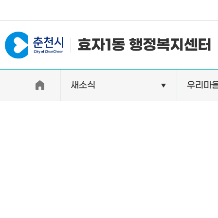
#일자리지원센터 #물가정보
효자1동 행정복지센터
새소식
우리마
우리동소개
자랑거리
인사말
명소
행정구역
특산품
인구 및 세대수
축제
직원별 업무안내
연혁 및 유래
오시는길