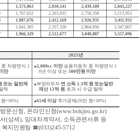
1,573,063
2,010,141
2,439,109
2,843,227
4
1,767,652
2,263,035
2,750,358
3,213,953
6
1,887,676
2,412,169
2,926,931
3,411,932
2
1,841,305
2,357,328
2,864,956
3,347,867
7
1,966,329
2,512,677
3,048,887
3,557,096
2025
년
 중 차량
연식
1
▴
2,000cc
미만
승용자동차 중 차량
연식
1
 미만
0
년 이상 또는
500
만원 미만
원 또는
일반재
▴
부양의무자
연 소득
1.3
억 원 또는
일반
 탈락
재산
12
억 원
초과 시 수급 탈락
 원
+30%)
▴
65
세 이상
추가공제
(20
만 원
+30%)
 방문신청
,
온라인신청
(www.bokjiro.go.kr)
서
(
상세
),
임대차계약서
,
소득관련서류 등
터 복지민원팀
☎
(033)245-5712