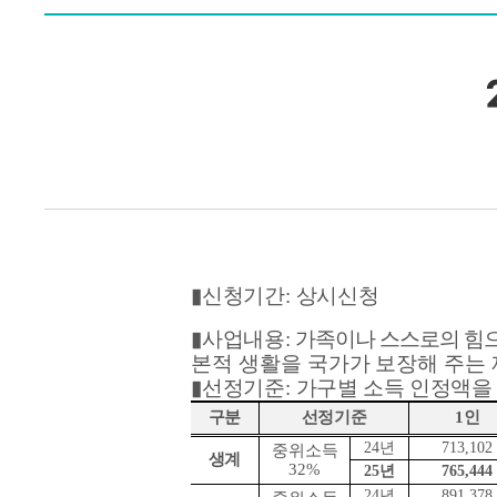
▮
신청기간
:
상시신청
▮
사업내용
:
가족이나 스스로의 힘으
본적 생활을 국가가
보장해 주는
▮
선정기준
:
가구별 소득 인정액을
구분
선정기준
1
인
24
년
713,102
중위소득
생계
32%
25
년
765,444
24
년
891,378