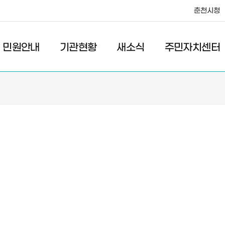
춘천시청
·레저
교통
관광
춘천시청
민원안내
기관현황
새소식
주민자치센터
새소식
주민자치센터
우리마을소식
주민자치센터안내
고시/공고
프로그램안내
포토갤러리
이전 우리마을소식