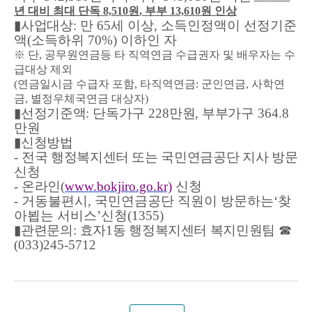
년 대비 최대 단독
8,510
원
,
부부
13,610
원 인상
▮
사업대상
:
만
65
세 이상
,
소득인정액이 선정기준
액
(
소득하위
70%)
이하인 자
※
단
,
공무원연금등 타 직역연금 수급권자 및 배우자는 수
급대상 제외
(
연금일시금 수급자 포함
,
타직역연금
:
군인연금
,
사학연
금
,
별정우체국연금 대상자
)
▮
선정기준액
:
단독가구
228
만원
,
부부가구
364.8
만원
▮
신청방법
-
전국 행정복지센터 또는 국민연금공단 지사 방문
신청
-
온라인
(
www.bokjiro.go.kr)
신청
-
거동불편시
,
국민연금공단 직원이 방문하는
‘
찾
아뵙는 서비스
’
신청
(1355)
▮
관련문의
:
효자
1
동 행정복지센터 복지민원팀
☎
(033)245-5712