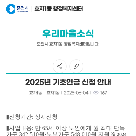
효자1동 행정복지센터
우리마을소식
춘천시 효자1동 행정복지센터입니다.
2025년 기초연금 신청 안내
효자1동
효자1동
2025-06-04
167
▮
신청기간
:
상시신청
▮
사업내용
:
만
65
세 이상 노인에게 월 최대 단독
가구
342,510
원
·
부부가구
548,010
원 지원
※
2024