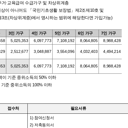
 주거·교육급여 수급가구 및 차상위계층
상이 아니어도
「국민기초생활 보장법
」제2조제10호 및
제3조(차상위계증)에서 명시하는 범위에 해당한다면 가입가능)
구
3
인 가구
4
인 가구
5
인 가구
6
인 가구
7
인 가구
658
5,025,353
6,097,773
7,108,192
8,064,805
8,988,428
329
2,512,677
3,048,887
3,554,096
4,032,403
4,494,214
353
5,025,353
6,097,773
7,108,192
8,064,805
8,9
88,428
액이 기준 중위소득의
50%
이하
 기준 중위소득의
100%
이하
접수처
필요서류
1) 참여신청서
2) 저축동의서