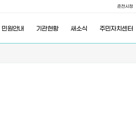
춘천시청
·레저
교통
관광
춘천시청
민원안내
기관현황
새소식
주민자치센터
새소식
주민자치센터
우리마을소식
주민자치센터안내
고시/공고
프로그램안내
포토갤러리
이전 우리마을소식