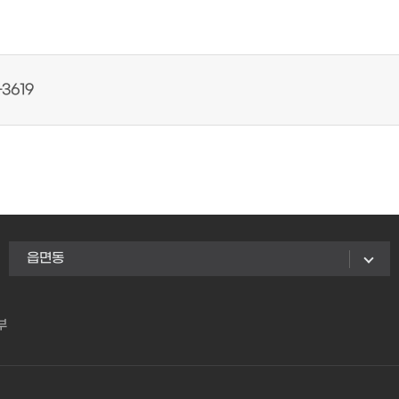
3619
읍면동
부