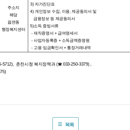
3) 자가진단표
주소지
4) 개인정보 수집, 이용, 제공동의서 및
해당
금융정보 등 제공동의서
읍면동
5)소득 증빙서류
행정복지센터
- 재직증명서 +
급여명세서
- 사업자등록증 + 소득금액증명원
- 고용·임금확인서 + 통장거래내역
-5712),
춘천시청 복지정책과
(
☎
033-250-3379)
,
75)
목록