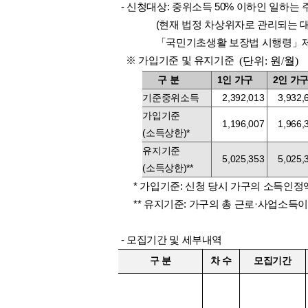
-
신청대상: 중위소득 50% 이하인 일하는
(현재 법정 차상위자로 관리되는 대
「국민기초생활 보장법 시행령
」
※ 가입기준 및 유지기준
(
단위
:
원
/
월
)
구 분
1
인 가구
2
인 가
기준중위소득
2,392,013
3,932,
가입기준
1,196,007
1,966,
(
소득상한
)
*
유지기준
5,025,353
5,025,
(
소득상한
)
**
*
가입기준
:
신청 당시 가구의 소득인정
**
유지기준
:
가구의 총 근로
·
사업소득이
- 모집기간 및 세부내역
구
분
차 수
모집기간