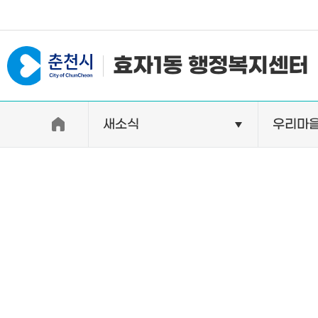
#일자리지원센터 #물가정보
효자1동 행정복지센터
새소식
우리마
우리동소개
자랑거리
인사말
명소
행정구역
특산품
인구 및 세대수
축제
직원별 업무안내
연혁 및 유래
오시는길