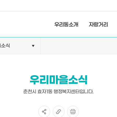
경제
복지
문화
우리동소개
자랑거리
을소식
민원안내
기관현황
민원정보
공공기관
민원상담
교육기관
우리마을소식
민원발급
의료기관
장애인 편의시설 설치 현황
약국
춘천시 효자1동 행정복지센터입니다.
전동보장구 급속충전기 현
황