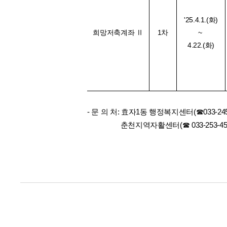
'25.4.1.(화)
희망저축
계좌
Ⅱ
1차
~
4.22.(화)
-
문 의 처
: 효자1동 행정복지센터(
☎033-245
춘천지역자활센터
(
☎
033-253-45