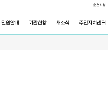
춘천시청
·레저
교통
관광
춘천시청
민원안내
기관현황
새소식
주민자치센터
새소식
주민자치센터
우리마을소식
주민자치센터안내
고시/공고
프로그램안내
포토갤러리
이전 우리마을소식