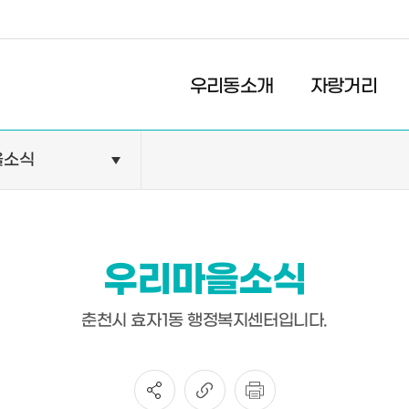
경제
복지
문화
우리동소개
자랑거리
을소식
민원안내
기관현황
민원정보
공공기관
민원상담
교육기관
우리마을소식
민원발급
의료기관
장애인 편의시설 설치 현황
약국
춘천시 효자1동 행정복지센터입니다.
전동보장구 급속충전기 현
황