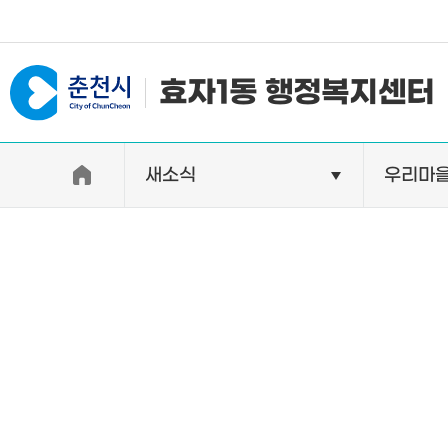
#일자리지원센터 #물가정보
효자1동 행정복지센터
새소식
우리마
우리동소개
자랑거리
인사말
명소
행정구역
특산품
인구 및 세대수
축제
직원별 업무안내
연혁 및 유래
오시는길