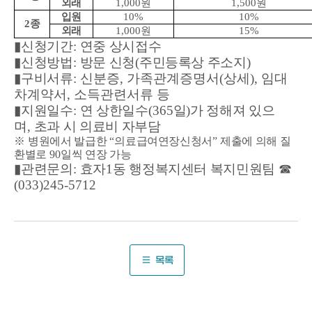
외래
1,000
원
1,500
원
입원
10%
10%
2
종
외래
1,000
원
15%
▮
신청기간
:
연중 상시접수
▮
신청방법
:
방문 신청
(
주민등록상 주소지
)
▮
구비서류
:
신분증
,
가족관계증명서
(
상세
),
임대
차계약서
,
소득관련서류 등
▮
지원일수
:
연 상한일수
(365
일
)
가 정해져 있으
며
,
초과 시 의료비 자부담
※
병원에서 발급한
“
의료급여연장신청서
”
제출에 의해 질
환별로
90
일씩 연장 가능
▮
관련문의
:
효자
1
동 행정복지센터 복지민원팀
☎
(033)245-5712
목록