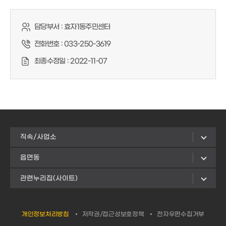
담당부서 :
효자1동주민센터
전화번호 :
033-250-3619
최종수정일 :
2022-11-07
직속/사업소
읍면동
관련누리집(사이트)
개인정보처리방침
저작권/접근성보호정책
전자우편수집거부