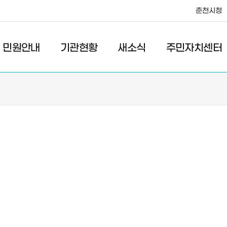
춘천시청
·레저
교통
관광
춘천시청
민원안내
기관현황
새소식
주민자치센터
새소식
주민자치센터
우리마을소식
주민자치센터안내
고시/공고
프로그램안내
포토갤러리
이전 우리마을소식