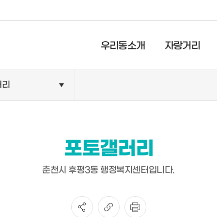
경제
복지
문화
우리동소개
자랑거리
러리
민원안내
기관현황
민원정보
공공기관
민원상담
교육기관
포토갤러리
민원발급
의료기관
장애인 편의시설 설치 현황
약국
춘천시 후평3동 행정복지센터입니다.
전동보장구 급속충전기 현
황