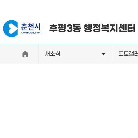
#일자리지원센터 #물가정보
후평3동 행정복지센터
새소식
포토갤
우리동소개
자랑거리
인사말
명소
행정구역
특산품
인구 및 세대수
축제
직원별 업무안내
연혁 및 유래
오시는길