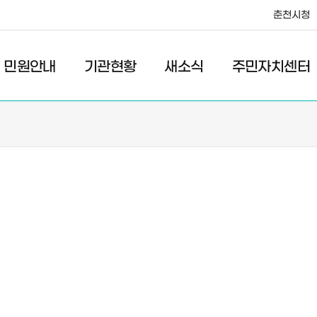
춘천시청
·레저
교통
관광
춘천시청
민원안내
기관현황
새소식
주민자치센터
새소식
주민자치센터
우리마을소식
주민자치센터안내
고시/공고
프로그램안내
포토갤러리
이전 우리마을소식