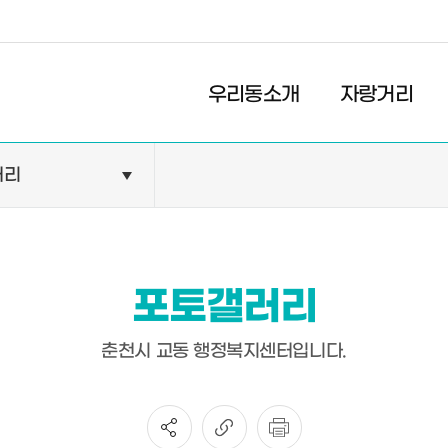
경제
복지
문화
우리동소개
자랑거리
러리
민원안내
기관현황
민원정보
공공기관
민원상담
교육기관
포토갤러리
민원발급
의료기관
장애인 편의시설 설치 현황
약국
춘천시 교동 행정복지센터입니다.
전동보장구 급속충전기 현
황