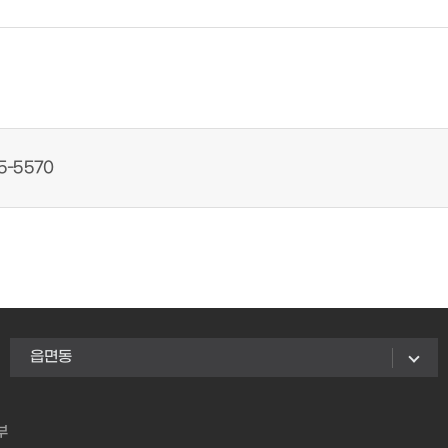
5-5570
읍면동
부