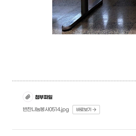
첨부파일
반찬나눔봉사0514.jpg
바로보기