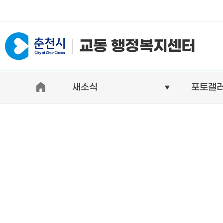
#일자리지원센터 #물가정보
교동 행정복지센터
새소식
포토갤
우리동소개
자랑거리
인사말
명소
행정구역
특산품
인구 및 세대수
축제
직원별 업무안내
연혁 및 유래
오시는길