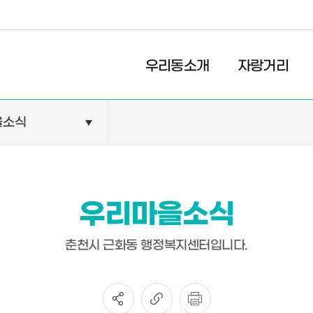
경제
복지
문화
우리동소개
자랑거리
을소식
민원안내
기관현황
민원정보
공공기관
민원상담
교육기관
우리마을소식
민원발급
의료기관
장애인 편의시설 설치 현황
약국
춘천시 근화동 행정복지센터입니다.
전동보장구 급속충전기 현
황