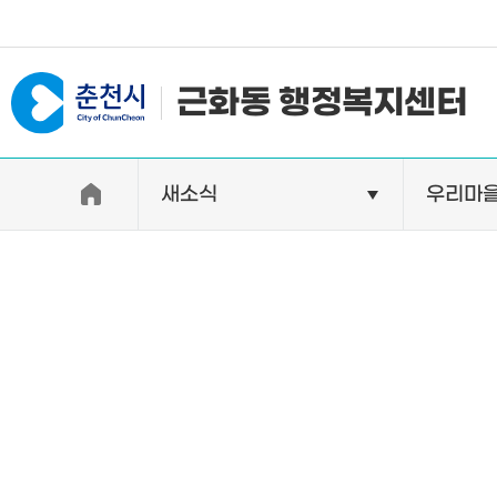
#일자리지원센터 #물가정보
근화동 행정복지센터
새소식
우리마
우리동소개
자랑거리
인사말
명소
행정구역
특산품
인구 및 세대수
축제
직원별 업무안내
연혁 및 유래
오시는길