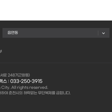
읍면동
부
서로 2487(근화동)
팩스 : 033-250-3915
ity. All rights reserved.
대하여 춘천시의 허락없는 무단복제를 금합니다.