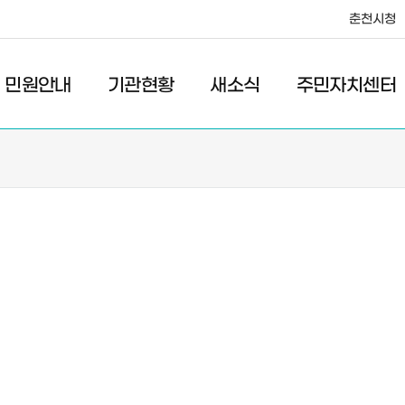
춘천시청
·레저
교통
관광
춘천시청
민원안내
기관현황
새소식
주민자치센터
새소식
주민자치센터
우리마을소식
주민자치센터안내
고시/공고
프로그램안내
포토갤러리
이전 우리마을소식