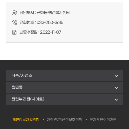
담당부서 :
근화동 행정복지센터
전화번호 :
033-250-3615
최종수정일 :
2022-11-07
직속/사업소
읍면동
관련누리집(사이트)
개인정보처리방침
저작권/접근성보호정책
전자우편수집거부