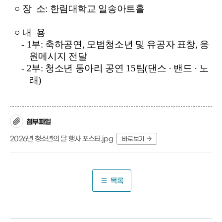
○
장 소: 한림대학교 일송아트홀
○
내 용
- 1부: 축하공연, 모범청소년 및 유공자 표창, 응
원메시지 전달
- 2부: 청소년 동아리 공연 15팀(댄스 · 밴드 · 노
래)
첨부파일
2026년 청소년의 달 행사 포스터.jpg
바로보기
목록