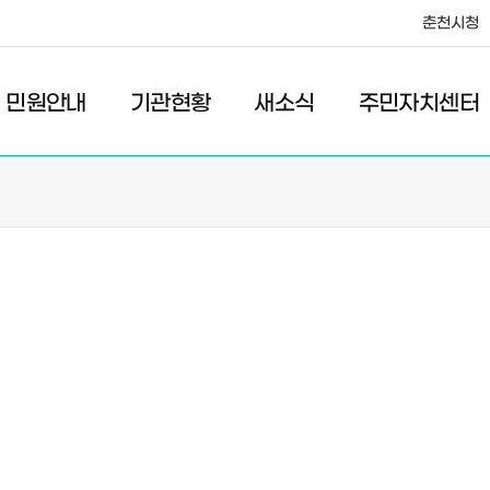
춘천시청
·레저
교통
관광
춘천시청
민원안내
기관현황
새소식
주민자치센터
새소식
주민자치센터
우리마을소식
주민자치센터안내
고시/공고
프로그램안내
포토갤러리
이전 우리마을소식