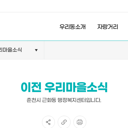
경제
복지
문화
우리동소개
자랑거리
리마을소식
민원안내
기관현황
민원정보
공공기관
민원상담
교육기관
이전 우리마을소식
민원발급
의료기관
장애인 편의시설 설치 현황
약국
춘천시 근화동 행정복지센터입니다.
전동보장구 급속충전기 현
황