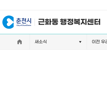
#일자리지원센터 #물가정보
근화동 행정복지센터
새소식
이전 우
우리동소개
자랑거리
인사말
명소
행정구역
특산품
인구 및 세대수
축제
직원별 업무안내
연혁 및 유래
오시는길