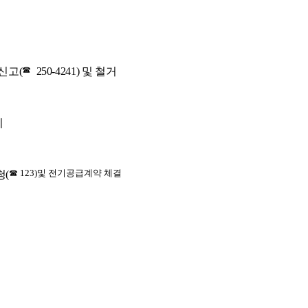
☎
신고(
250-4241) 및 철거
치
☎ 123)및 전기공급계약 체결
청(