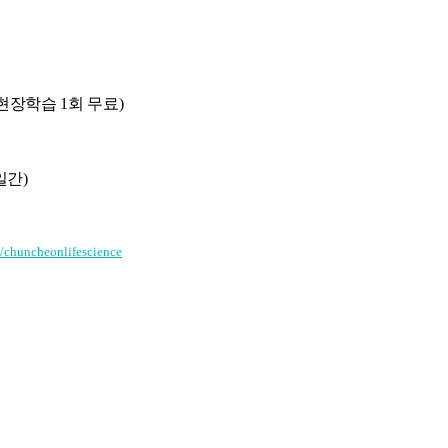
일
, 현장학습 1회 무료)
일간)
t/chuncheonlifescience