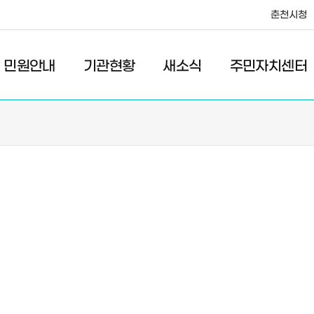
춘천시청
·레저
교통
관광
춘천시청
민원안내
기관현황
새소식
주민자치센터
새소식
주민자치센터
우리마을소식
주민자치센터안내
고시/공고
프로그램안내
포토갤러리
이전 우리마을소식