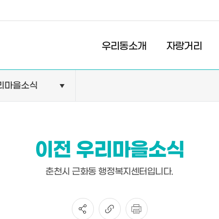
경제
복지
문화
우리동소개
자랑거리
리마을소식
민원안내
기관현황
민원정보
공공기관
민원상담
교육기관
이전 우리마을소식
민원발급
의료기관
장애인 편의시설 설치 현황
약국
춘천시 근화동 행정복지센터입니다.
전동보장구 급속충전기 현
황