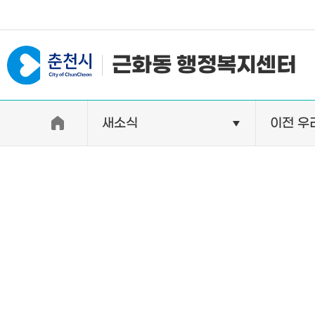
#일자리지원센터 #물가정보
근화동 행정복지센터
새소식
이전 우
우리동소개
자랑거리
인사말
명소
행정구역
특산품
인구 및 세대수
축제
직원별 업무안내
연혁 및 유래
오시는길