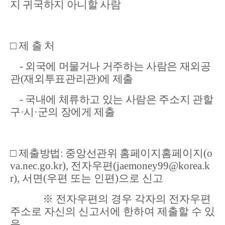
지 귀국하지 아니할 사람
□ 제 출 처
- 외국에 머물거나 거주하는 사람은 재외공
관(재외투표관리관)에 제출
- 국내에 체류하고 있는 사람은 주소지 관할
구
·
시
·
군의 장에게 제출
□ 제출방법: 중앙선관위 홈페이지
홈페이지
(o
va.nec.go.kr)
,
전자우편
(jaemoney99@korea.k
r
)
,
서면
(
우편 또는 인편
)
으로 신고
※ 전자우편의 경우 각자의 전자우편
주소로 자신의 신고서에 한하여 제출할 수 있
음.