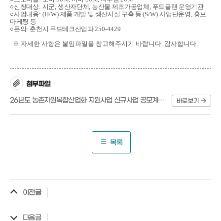
○
신청대상
:
시군
,
생산자단체
,
농산물 제조가공업체
,
푸드플랜 운영기관
○
사업내용
: (H/W)
제품 개발 및 생산시설 구축 등
(S/W)
사업단운영
,
홍보
마케팅 등
○
문의
:
춘천시 푸드테크산업과
250-4429
※ 자세한 사항은 붙임파일을 참고해주시기 바랍니다. 감사합니다.
첨부파일
26년도 농촌자원복합산업화 지원사업 신규사업 공모계획.hwp
바로보기
목록
이전글
다음글