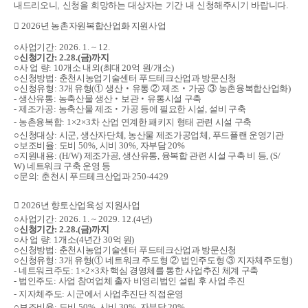
내드리오니, 신청을 희망하는 대상자는 기간 내 신청해주시기 바랍니다.
󰊱
2026
년 농촌자원복합산업화 지원사업
○
사업기간
: 2026. 1. ~ 12.
○
신청기간
: 2.28.(
금
)
까지
○
사 업 량
: 10
개소 내외
(
최대
20
억 원
/
개소
)
○
신청방법
:
춘천시농업기술센터 푸드테크산업과 방문신청
○
신청유형
: 3
개 유형
(
①
생산
‧
유통
②
제조
‧
가공
③
농촌융복합산업화
)
-
생산유통
:
농축산물 생산
‧
보관
‧
유통시설 구축
-
제조가공
:
농축산물 제조
‧
가공 등에 필요한 시설
,
설비 구축
-
농촌융복합
: 1×2×3
차 산업 연계한 패키지 형태 관련 시설 구축
○
신청대상
:
시군
,
생산자단체
,
농산물 제조가공업체
,
푸드플랜 운영기관
○
보조비율
:
도비
50%,
시비
30%,
자부담
20%
○
지원내용
: (H/W)
제조가공
,
생산유통
,
융복합 관련 시설 구축 비 등
, (S/
W)
네트워크 구축 운영 등
○
문의
:
춘천시 푸드테크산업과
250-4429
󰊲
2026
년 향토산업육성 지원사업
○
사업기간
: 2026. 1. ~ 2029. 12.(4
년
)
○
신청기간
: 2.28.(
금
)
까지
○
사 업 량
: 1
개소
(4
년간
30
억 원
)
○
신청방법
:
춘천시농업기술센터 푸드테크산업과 방문신청
○
신청유형
: 3
개 유형
(
①
네트워크 주도형
②
법인주도형
③
지자체주도형
)
-
네트워크주도
: 1×2×3
차 핵심 경영체를 통한 사업추진 체계 구축
-
법인주도
:
사업 참여업체 출자 비영리법인 설립 후 사업 추진
-
지자체주도
:
시군에서 사업추진단 직접운영
○
보조비율
:
도비
50%,
시비
30%,
자부담
20%