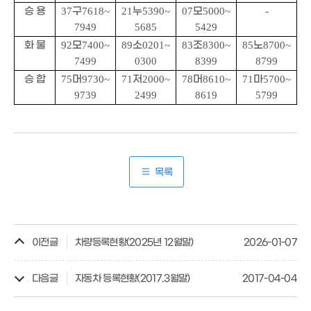
승 용
37
구
7618~
21
누
5390~
07
모
5000~
-
7949
5685
5429
화 물
92
모
7400~
89
소
0201~
83
조
8300~
85
노
8700~
7499
0300
8399
8799
승 합
75
머
9730~
71
저
2000~
78
머
8610~
71
마
5700~
9739
2499
8619
5799
목록
이전글
차량등록현황(2025년 12월말)
2026-01-07
다음글
자동차 등록현황(2017.3월말)
2017-04-04