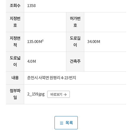
조회수
1358
지정번
허가번
호
호
지정면
도로길
135.00 M²
34.00 M
적
이
도로넓
4.0 M
건축주
이
내용
춘천시 사북면 원평리 4-23 번지
첨부파
2_159.jpg
바로보기
일
목록