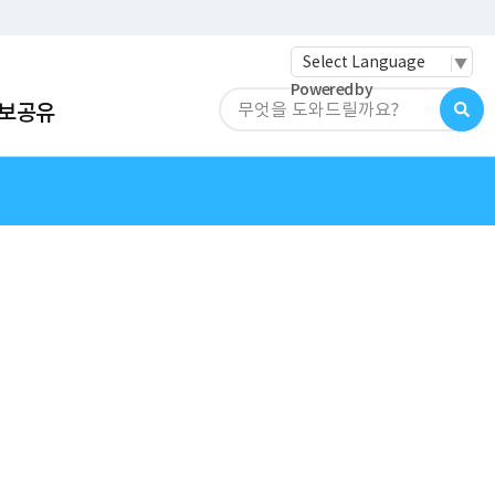
·레저
교통
관광
춘천시청
Powered by
검
보공유
색
창
폼