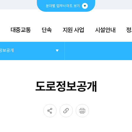
분야별 업무사이트 보기
경제
복지
문화
대중교통
단속
지원 사업
시설안내
정
정보공개
도로정보공개