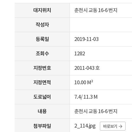
도
대지위치
춘천시 교동 16-6 번지
로
정
작성자
보
등록일
2019-11-03
조회수
1282
지정번호
2011-043 호
지정면적
10.00 M²
도로넓이
7.4/ 11.3 M
내용
춘천시 교동 16-6 번지
2_114.jpg
첨부파일
바로보기