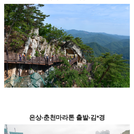
은상-춘천마라톤 출발-김*경