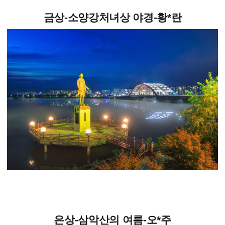
금상-소양강처녀상 야경-황*란
은상-삼악산의 여름-오*주