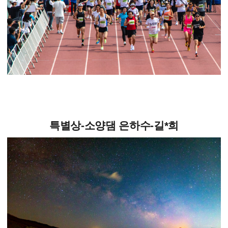
특별상-소양댐 은하수-길*희