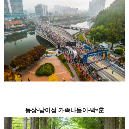
동상-남이섬 가족나들이-박*훈