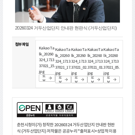
20260324 거두산업단지 안내판 현판식 (거두산업단지)
첨부파일
KakaoTa
KakaoTa
KakaoTa
KakaoTa
KakaoTa
lk_20260
lk_20260
lk_20260
lk_20260
lk_20260
324_1713
324_1713
324_1713
324_1713
324_1713
37021_15.
37021_17.
37021_02.
37021_01.
37021_05.
바
jpg
바
바
바
바
jpg
jpg
jpg
jpg
로
로
로
로
로
보
보
보
보
보
기
기
기
기
기
춘천시청이(가) 창작한
20260324 거두산업단지 안내판 현판
식 (거두산업단지)
저작물은 공공누리
"출처표시+상업적 이용