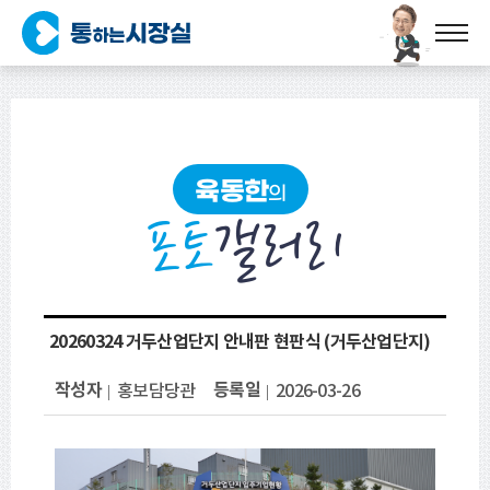
육동한
의
포토
갤러리
20260324 거두산업단지 안내판 현판식 (거두산업단지)
작성자
등록일
홍보담당관
2026-03-26