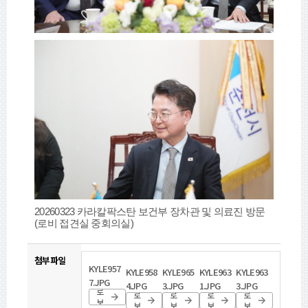
20260323 카라칼팍스탄 보건부 장차관 및 의료진 방문
(로비 접견실 중회의실)
첨부파일
KYLE957
KYLE958
KYLE965
KYLE963
KYLE963
바
7.JPG
바
바
바
바
4.JPG
3.JPG
1.JPG
3.JPG
로
로
로
로
로
보
보
보
보
보