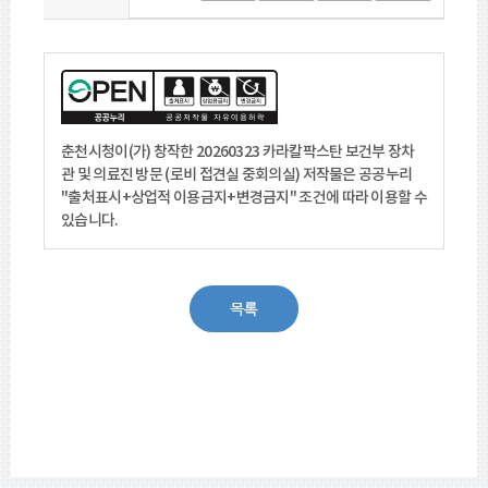
기
기
기
기
기
춘천시청이(가) 창작한
20260323 카라칼팍스탄 보건부 장차
관 및 의료진 방문 (로비 접견실 중회의실)
저작물은 공공누리
"출처표시+상업적 이용금지+변경금지"
조건에 따라 이용할 수
있습니다.