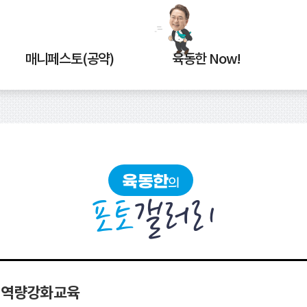
매니페스토(공약)
육동한 Now!
육동한
의
포토
갤러리
 역량강화교육