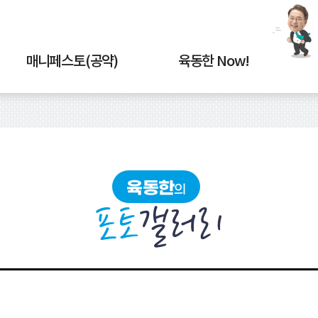
매니페스토(공약)
육동한 Now!
육동한
의
포토
갤러리