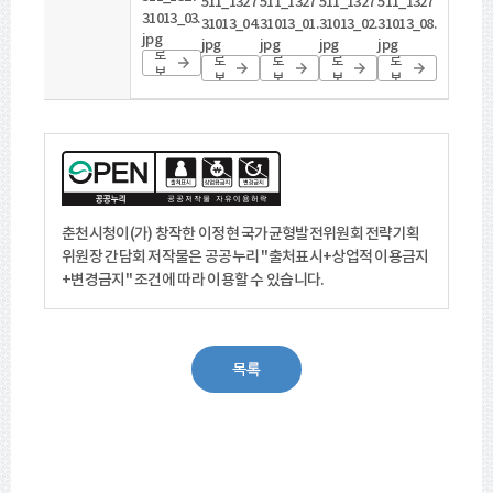
511_1327
511_1327
511_1327
511_1327
31013_03.
31013_04.
31013_01.
31013_02.
31013_08.
바
jpg
바
바
바
바
jpg
jpg
jpg
jpg
로
로
로
로
로
보
보
보
보
보
기
기
기
기
기
춘천시청이(가) 창작한
이정현 국가균형발전위원회 전략기획
위원장 간담회
저작물은 공공누리
"출처표시+상업적 이용금지
+변경금지"
조건에 따라 이용할 수 있습니다.