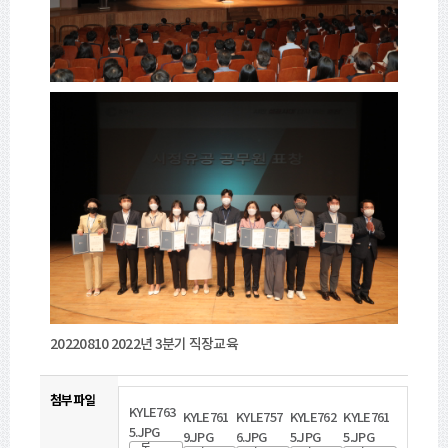
20220810 2022년 3분기 직장교육
첨부파일
KYLE763
KYLE761
KYLE757
KYLE762
KYLE761
바
5.JPG
바
바
바
바
9.JPG
6.JPG
5.JPG
5.JPG
로