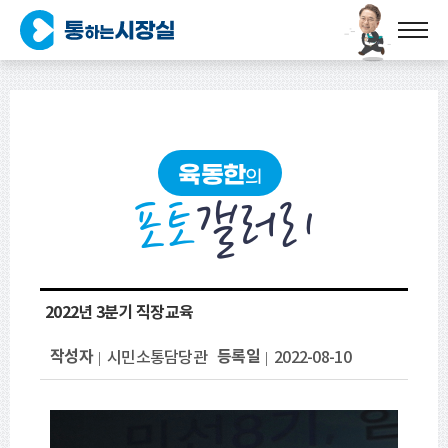
육동한
의
포토
갤러리
2022년 3분기 직장교육
작성자
등록일
시민소통담당관
2022-08-10