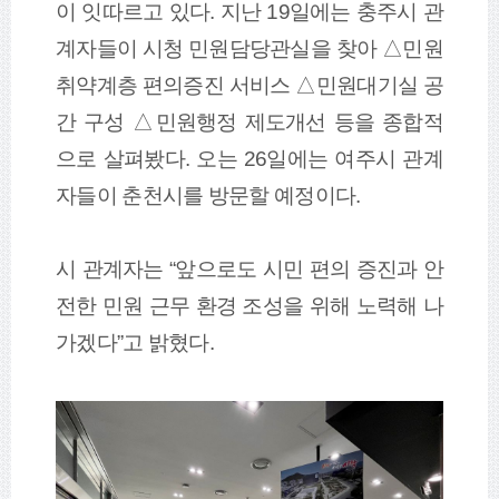
이 잇따르고 있다
.
지난
19
일에는 충주시 관
계자들이 시청 민원담당관실을 찾아
△
민원
취약계층 편의증진 서비스
△
민원대기실 공
간 구성
△
민원행정 제도개선 등을 종합적
으로 살펴봤다
.
오는
26
일에는 여주시 관계
자들이 춘천시를 방문할 예정이다
.
시 관계자는
“
앞으로도 시민 편의 증진과 안
전한 민원 근무 환경 조성을 위해 노력해 나
가겠다
”
고 밝혔다
.