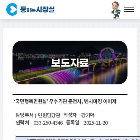
보도자료
‘국민행복민원실’ 우수기관 춘천시, 벤치마킹 이어져
담당부서
작성자
민원담당관
강기덕
연락처
등록일
033-250-4346
2025-11-20