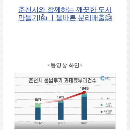
춘천시와 함께하는 깨끗한 도시
만들기!👍 ㅣ올바른 분리배출🤗
<동영상 화면>