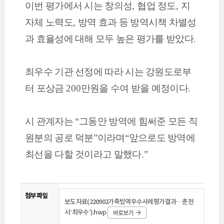
이번 평가에서 시는 창의성
,
협업 정도
,
지
자체 노력도
,
방역 효과 등 방역시책 차별성
과 효율성에 대해 모두 높은 평가를 받았다
.
최우수 기관 선정에 따라 시는 강원도로부
터 포상금
200
만원을 수여 받을 예정이다
.
시 관계자는
“
그동안 방역에 힘써준 모든 직
원분의 공로 덕분
”
이라며
“
앞으로도 방역에
최선을 다할 것이라고 말했다
.”
첨부파일
보도자료(220902가축방역우수사례평가결과…춘천
시‘최우수’).hwp
바로보기