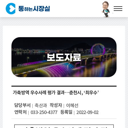
보도자료
가축방역 우수사례 평가 결과…춘천시, ‘최우수’
담당부서
작성자
축산과
이혜선
연락처
등록일
033-250-4377
2022-09-02